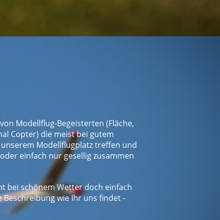
, von Modellflug-Begeisterten (Fläche,
al Copter) die meist bei gutem
unserem Modellflugplatz treffen und
, oder einfach nur gesellig zusammen
t bei schönem Wetter doch einfach
 Beschreibung wie Ihr uns findet -