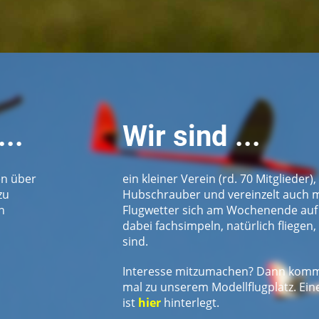
..
Wir sind ...
en über
ein kleiner Verein (rd. 70 Mitglieder)
zu
Hubschrauber und vereinzelt auch m
n
Flugwetter sich am Wochenende auf 
dabei fachsimpeln, natürlich fliegen
sind.
Interesse mitzumachen? Dann komm
mal zu unserem Modellflugplatz. Eine
ist
hier
hinterlegt.